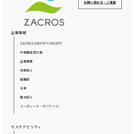
お問い合わせ・ご意見
タ
ー
ナ
ビ
企業情報
ゲ
ZACROS GROUP CONCEPT
ー
中長期経営計画
シ
企業概要
ョ
役員紹介
ン
組織図
沿革
拠点紹介
コーポレート・ガバナンス
サステナビリティ