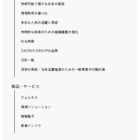
持続可能で豊かな未来の創造
環境負荷の最小化
多彩な人財の活躍と育成
持続的な成長のための組織基盤の強化
社会貢献
ZACROS GROUPの品質
方針一覧
次世代育成／女性活躍推進のための一般事業主行動計画
製品・サービス
ウェルネス
環境ソリューション
情報電子
産業インフラ