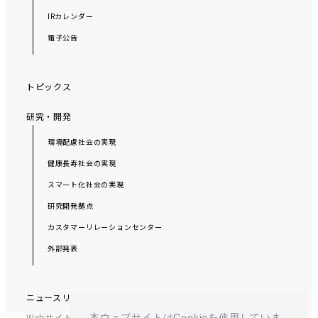
IRカレンダー
電子公告
トピックス
研究・開発
環境配慮社会の実現
健康長寿社会の実現
スマート化社会の実現
研究開発拠点
カスタマーリレーションセンター
外部発表
ニュースリリース
Webサイトポリシー
本ウェブサイトはCookieを使用していま