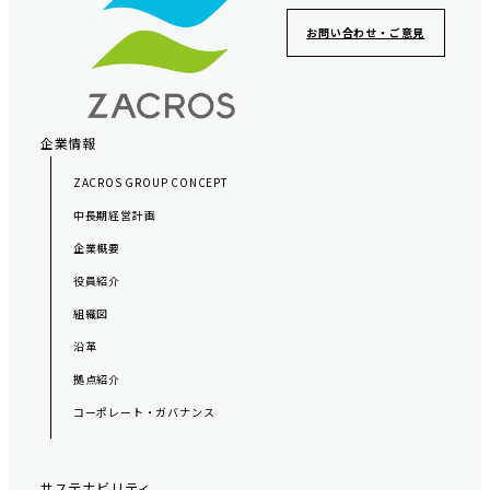
ッ
お問い合わせ・ご意見
タ
ー
ナ
ビ
企業情報
ゲ
ZACROS GROUP CONCEPT
ー
中長期経営計画
シ
企業概要
ョ
役員紹介
ン
組織図
沿革
拠点紹介
コーポレート・ガバナンス
サステナビリティ