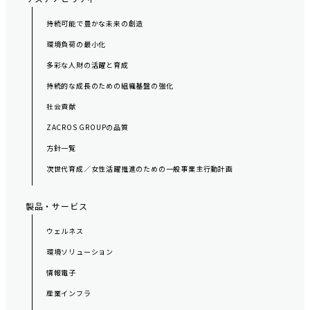
持続可能で豊かな未来の創造
環境負荷の最小化
多彩な人財の活躍と育成
持続的な成長のための組織基盤の強化
社会貢献
ZACROS GROUPの品質
方針一覧
次世代育成／女性活躍推進のための一般事業主行動計画
製品・サービス
ウェルネス
環境ソリューション
情報電子
産業インフラ